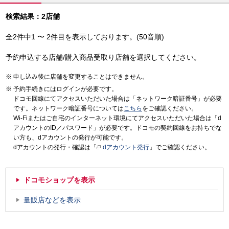
検索結果：2店舗
全2件中1 〜 2件目を表示しております。(50音順)
予約申込する店舗/購入商品受取り店舗を選択してください。
申し込み後に店舗を変更することはできません。
予約手続きにはログインが必要です。
ドコモ回線にてアクセスいただいた場合は「ネットワーク暗証番号」が必要
です。ネットワーク暗証番号については
こちら
をご確認ください。
Wi-Fiまたはご自宅のインターネット環境にてアクセスいただいた場合は「d
アカウントのID／パスワード」が必要です。ドコモの契約回線をお持ちでな
い方も、dアカウントの発行が可能です。
dアカウントの発行・確認は「
dアカウント発行
」でご確認ください。
ドコモショップを表示
量販店などを表示