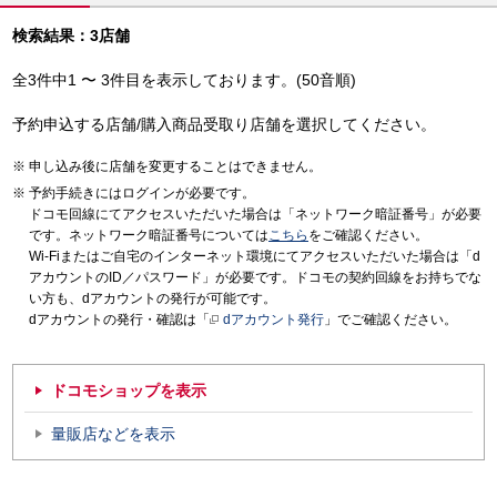
検索結果：3店舗
全3件中1 〜 3件目を表示しております。(50音順)
予約申込する店舗/購入商品受取り店舗を選択してください。
申し込み後に店舗を変更することはできません。
予約手続きにはログインが必要です。
ドコモ回線にてアクセスいただいた場合は「ネットワーク暗証番号」が必要
です。ネットワーク暗証番号については
こちら
をご確認ください。
Wi-Fiまたはご自宅のインターネット環境にてアクセスいただいた場合は「d
アカウントのID／パスワード」が必要です。ドコモの契約回線をお持ちでな
い方も、dアカウントの発行が可能です。
dアカウントの発行・確認は「
dアカウント発行
」でご確認ください。
ドコモショップを表示
量販店などを表示