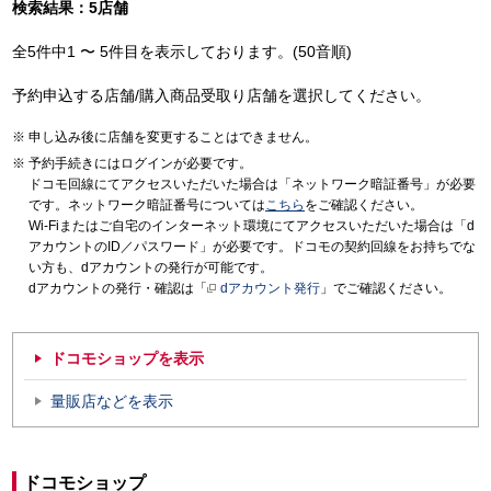
検索結果：5店舗
全5件中1 〜 5件目を表示しております。(50音順)
予約申込する店舗/購入商品受取り店舗を選択してください。
申し込み後に店舗を変更することはできません。
予約手続きにはログインが必要です。
ドコモ回線にてアクセスいただいた場合は「ネットワーク暗証番号」が必要
です。ネットワーク暗証番号については
こちら
をご確認ください。
Wi-Fiまたはご自宅のインターネット環境にてアクセスいただいた場合は「d
アカウントのID／パスワード」が必要です。ドコモの契約回線をお持ちでな
い方も、dアカウントの発行が可能です。
dアカウントの発行・確認は「
dアカウント発行
」でご確認ください。
ドコモショップを表示
量販店などを表示
ドコモショップ