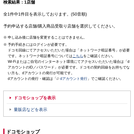
検索結果：1店舗
全1件中1件目を表示しております。(50音順)
予約申込する店舗/購入商品受取り店舗を選択してください。
申し込み後に店舗を変更することはできません。
予約手続きにはログインが必要です。
ドコモ回線にてアクセスいただいた場合は「ネットワーク暗証番号」が必要
です。ネットワーク暗証番号については
こちら
をご確認ください。
Wi-Fiまたはご自宅のインターネット環境にてアクセスいただいた場合は「d
アカウントのID／パスワード」が必要です。ドコモの契約回線をお持ちでな
い方も、dアカウントの発行が可能です。
dアカウントの発行・確認は「
dアカウント発行
」でご確認ください。
ドコモショップを表示
量販店などを表示
ドコモショップ