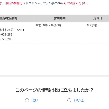
す。最新の情報は
ドコモショップ／d garden
からご確認ください。
住所/電話番号
営業時間
定休日
1
午前10時〜午後6時
第2水曜
小郡字若山629-1
-628-282
-72-5200
このページの情報は役に立ちましたか？
はい
いいえ