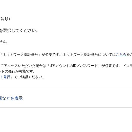
音順)
を選択してください。
せん。
「ネットワーク暗証番号」が必要です。ネットワーク暗証番号については
こちら
を
境にてアクセスいただいた場合は「dアカウントのID／パスワード」が必要です。ドコ
ントの発行が可能です。
ント発行
」でご確認ください。
店などを表示