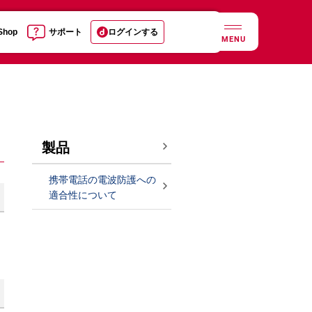
 Shop
サポート
ログインする
MENU
製品
携帯電話の電波防護への
適合性について