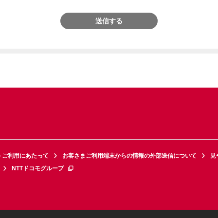
送信する
トご利用にあたって
お客さまご利用端末からの情報の外部送信について
見
NTTドコモグループ