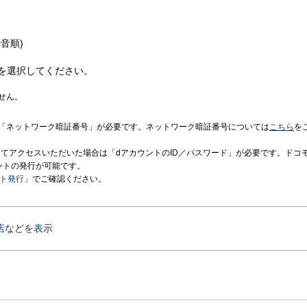
音順)
を選択してください。
せん。
「ネットワーク暗証番号」が必要です。ネットワーク暗証番号については
こちら
を
境にてアクセスいただいた場合は「dアカウントのID／パスワード」が必要です。ドコ
ントの発行が可能です。
ント発行
」でご確認ください。
店などを表示