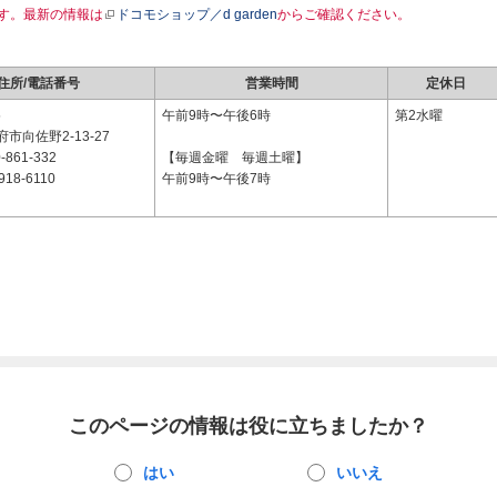
す。最新の情報は
ドコモショップ／d garden
からご確認ください。
住所/電話番号
営業時間
定休日
5
午前9時〜午後6時
第2水曜
市向佐野2-13-27
-861-332
【毎週金曜 毎週土曜】
918-6110
午前9時〜午後7時
このページの情報は役に立ちましたか？
はい
いいえ