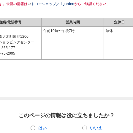
す。最新の情報は
ドコモショップ／d garden
からご確認ください。
住所/電話番号
営業時間
定休日
1
午前10時〜午後7時
無休
大木町蛭池1200
ショッピングセンター
-865-177
-75-2005
このページの情報は役に立ちましたか？
はい
いいえ