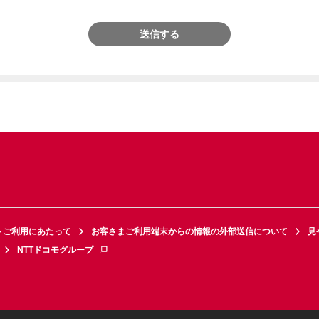
送信する
トご利用にあたって
お客さまご利用端末からの情報の外部送信について
見
NTTドコモグループ