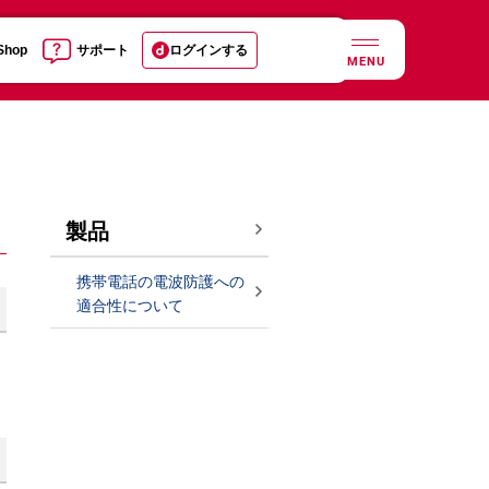
 Shop
サポート
ログインする
MENU
製品
携帯電話の電波防護への
適合性について