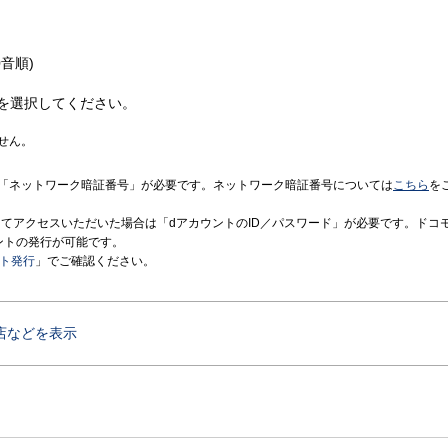
音順)
を選択してください。
せん。
「ネットワーク暗証番号」が必要です。ネットワーク暗証番号については
こちら
を
境にてアクセスいただいた場合は「dアカウントのID／パスワード」が必要です。ドコ
ントの発行が可能です。
ント発行
」でご確認ください。
店などを表示