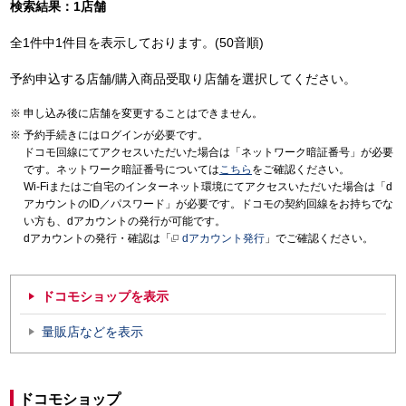
検索結果：1店舗
全1件中1件目を表示しております。(50音順)
予約申込する店舗/購入商品受取り店舗を選択してください。
申し込み後に店舗を変更することはできません。
予約手続きにはログインが必要です。
ドコモ回線にてアクセスいただいた場合は「ネットワーク暗証番号」が必要
です。ネットワーク暗証番号については
こちら
をご確認ください。
Wi-Fiまたはご自宅のインターネット環境にてアクセスいただいた場合は「d
アカウントのID／パスワード」が必要です。ドコモの契約回線をお持ちでな
い方も、dアカウントの発行が可能です。
dアカウントの発行・確認は「
dアカウント発行
」でご確認ください。
ドコモショップを表示
量販店などを表示
ドコモショップ