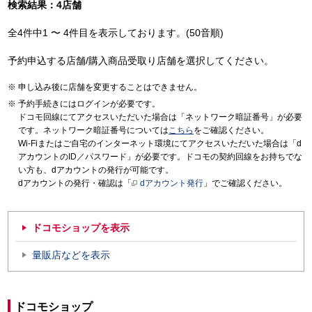
検索結果：4店舗
全4件中1 〜 4件目を表示しております。(50音順)
予約申込する店舗/購入商品受取り店舗を選択してください。
申し込み後に店舗を変更することはできません。
予約手続きにはログインが必要です。
ドコモ回線にてアクセスいただいた場合は「ネットワーク暗証番号」が必要
です。ネットワーク暗証番号については
こちら
をご確認ください。
Wi-Fiまたはご自宅のインターネット環境にてアクセスいただいた場合は「d
アカウントのID／パスワード」が必要です。ドコモの契約回線をお持ちでな
い方も、dアカウントの発行が可能です。
dアカウントの発行・確認は「
dアカウント発行
」でご確認ください。
ドコモショップを表示
量販店などを表示
ドコモショップ