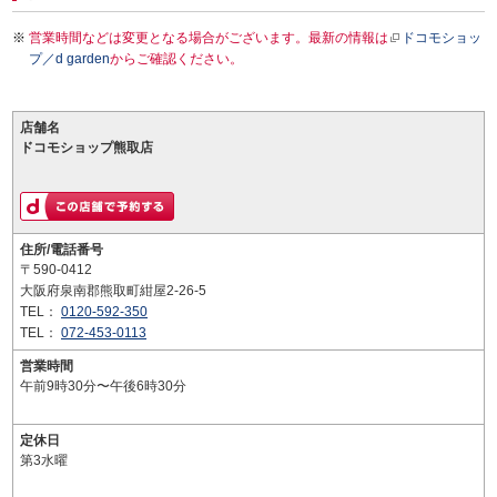
営業時間などは変更となる場合がございます。最新の情報は
ドコモショッ
プ／d garden
からご確認ください。
店舗名
ドコモショップ熊取店
住所/電話番号
〒590-0412
大阪府泉南郡熊取町紺屋2-26-5
TEL：
0120-592-350
TEL：
072-453-0113
営業時間
午前9時30分〜午後6時30分
定休日
第3水曜