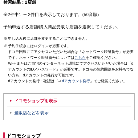
検索結果：2店舗
全2件中1 〜 2件目を表示しております。(50音順)
予約申込する店舗/購入商品受取り店舗を選択してください。
申し込み後に店舗を変更することはできません。
予約手続きにはログインが必要です。
ドコモ回線にてアクセスいただいた場合は「ネットワーク暗証番号」が必要
です。ネットワーク暗証番号については
こちら
をご確認ください。
Wi-Fiまたはご自宅のインターネット環境にてアクセスいただいた場合は「d
アカウントのID／パスワード」が必要です。ドコモの契約回線をお持ちでな
い方も、dアカウントの発行が可能です。
dアカウントの発行・確認は「
dアカウント発行
」でご確認ください。
ドコモショップを表示
量販店などを表示
ドコモショップ