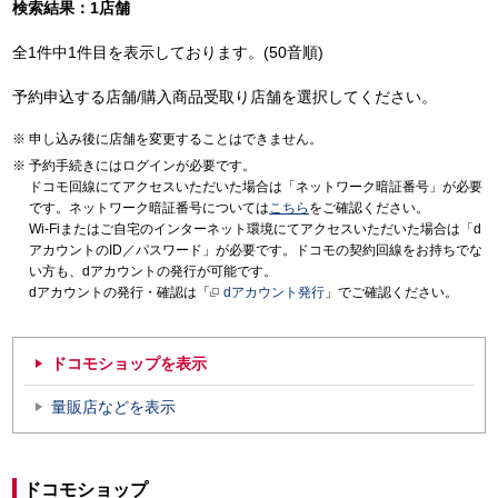
検索結果：1店舗
全1件中1件目を表示しております。(50音順)
予約申込する店舗/購入商品受取り店舗を選択してください。
申し込み後に店舗を変更することはできません。
予約手続きにはログインが必要です。
ドコモ回線にてアクセスいただいた場合は「ネットワーク暗証番号」が必要
です。ネットワーク暗証番号については
こちら
をご確認ください。
Wi-Fiまたはご自宅のインターネット環境にてアクセスいただいた場合は「d
アカウントのID／パスワード」が必要です。ドコモの契約回線をお持ちでな
い方も、dアカウントの発行が可能です。
dアカウントの発行・確認は「
dアカウント発行
」でご確認ください。
ドコモショップを表示
量販店などを表示
ドコモショップ