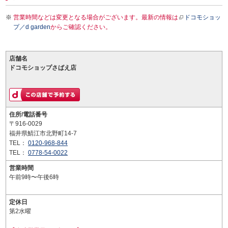
営業時間などは変更となる場合がございます。最新の情報は
ドコモショッ
プ／d garden
からご確認ください。
店舗名
ドコモショップさばえ店
住所/電話番号
〒916-0029
福井県鯖江市北野町14-7
TEL：
0120-968-844
TEL：
0778-54-0022
営業時間
午前9時〜午後6時
定休日
第2水曜