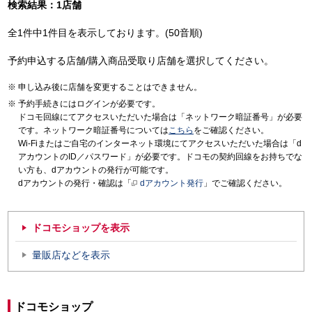
検索結果：1店舗
全1件中1件目を表示しております。(50音順)
予約申込する店舗/購入商品受取り店舗を選択してください。
申し込み後に店舗を変更することはできません。
予約手続きにはログインが必要です。
ドコモ回線にてアクセスいただいた場合は「ネットワーク暗証番号」が必要
です。ネットワーク暗証番号については
こちら
をご確認ください。
Wi-Fiまたはご自宅のインターネット環境にてアクセスいただいた場合は「d
アカウントのID／パスワード」が必要です。ドコモの契約回線をお持ちでな
い方も、dアカウントの発行が可能です。
dアカウントの発行・確認は「
dアカウント発行
」でご確認ください。
ドコモショップを表示
量販店などを表示
ドコモショップ