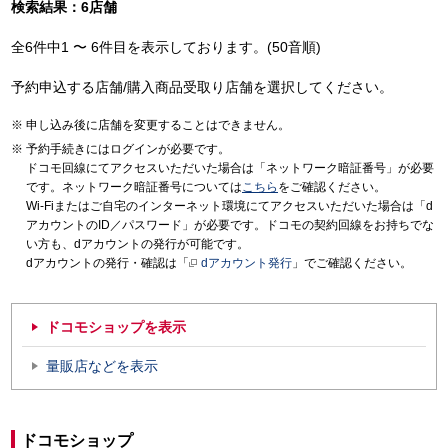
検索結果：6店舗
全6件中1 〜 6件目を表示しております。(50音順)
予約申込する店舗/購入商品受取り店舗を選択してください。
申し込み後に店舗を変更することはできません。
予約手続きにはログインが必要です。
ドコモ回線にてアクセスいただいた場合は「ネットワーク暗証番号」が必要
です。ネットワーク暗証番号については
こちら
をご確認ください。
Wi-Fiまたはご自宅のインターネット環境にてアクセスいただいた場合は「d
アカウントのID／パスワード」が必要です。ドコモの契約回線をお持ちでな
い方も、dアカウントの発行が可能です。
dアカウントの発行・確認は「
dアカウント発行
」でご確認ください。
ドコモショップを表示
量販店などを表示
ドコモショップ