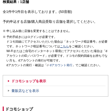
検索結果：1店舗
全1件中1件目を表示しております。(50音順)
予約申込する店舗/購入商品受取り店舗を選択してください。
申し込み後に店舗を変更することはできません。
予約手続きにはログインが必要です。
ドコモ回線にてアクセスいただいた場合は「ネットワーク暗証番号」が必要
です。ネットワーク暗証番号については
こちら
をご確認ください。
Wi-Fiまたはご自宅のインターネット環境にてアクセスいただいた場合は「d
アカウントのID／パスワード」が必要です。ドコモの契約回線をお持ちでな
い方も、dアカウントの発行が可能です。
dアカウントの発行・確認は「
dアカウント発行
」でご確認ください。
ドコモショップを表示
量販店などを表示
ドコモショップ