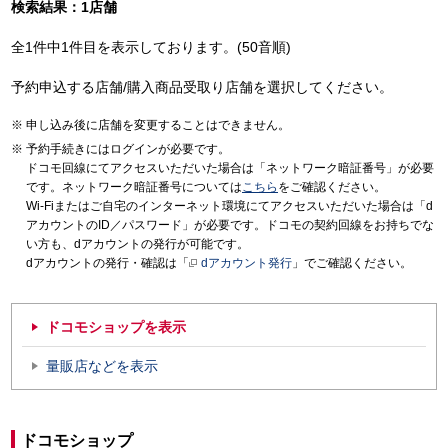
検索結果：1店舗
全1件中1件目を表示しております。(50音順)
予約申込する店舗/購入商品受取り店舗を選択してください。
申し込み後に店舗を変更することはできません。
予約手続きにはログインが必要です。
ドコモ回線にてアクセスいただいた場合は「ネットワーク暗証番号」が必要
です。ネットワーク暗証番号については
こちら
をご確認ください。
Wi-Fiまたはご自宅のインターネット環境にてアクセスいただいた場合は「d
アカウントのID／パスワード」が必要です。ドコモの契約回線をお持ちでな
い方も、dアカウントの発行が可能です。
dアカウントの発行・確認は「
dアカウント発行
」でご確認ください。
ドコモショップを表示
量販店などを表示
ドコモショップ