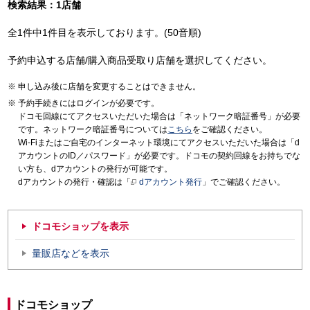
検索結果：1店舗
全1件中1件目を表示しております。(50音順)
予約申込する店舗/購入商品受取り店舗を選択してください。
申し込み後に店舗を変更することはできません。
予約手続きにはログインが必要です。
ドコモ回線にてアクセスいただいた場合は「ネットワーク暗証番号」が必要
です。ネットワーク暗証番号については
こちら
をご確認ください。
Wi-Fiまたはご自宅のインターネット環境にてアクセスいただいた場合は「d
アカウントのID／パスワード」が必要です。ドコモの契約回線をお持ちでな
い方も、dアカウントの発行が可能です。
dアカウントの発行・確認は「
dアカウント発行
」でご確認ください。
ドコモショップを表示
量販店などを表示
ドコモショップ