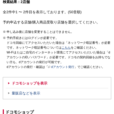
検索結果：2店舗
全2件中1 〜 2件目を表示しております。(50音順)
予約申込する店舗/購入商品受取り店舗を選択してください。
申し込み後に店舗を変更することはできません。
予約手続きにはログインが必要です。
ドコモ回線にてアクセスいただいた場合は「ネットワーク暗証番号」が必要
です。ネットワーク暗証番号については
こちら
をご確認ください。
Wi-Fiまたはご自宅のインターネット環境にてアクセスいただいた場合は「d
アカウントのID／パスワード」が必要です。ドコモの契約回線をお持ちでな
い方も、dアカウントの発行が可能です。
dアカウントの発行・確認は「
dアカウント発行
」でご確認ください。
ドコモショップを表示
量販店などを表示
ドコモショップ