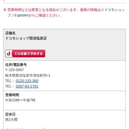
営業時間などは変更となる場合がございます。最新の情報は
ドコモショッ
プ／d garden
からご確認ください。
店舗名
ドコモショップ那須塩原店
住所/電話番号
〒325-0067
栃木県那須塩原市清住町95-1
TEL：
0120-132-360
TEL：
0287-63-1701
営業時間
午前10時〜午後7時
定休日
第2火曜