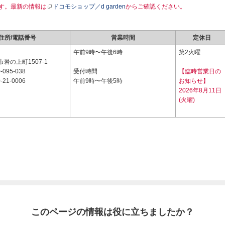
す。最新の情報は
ドコモショップ／d garden
からご確認ください。
住所/電話番号
営業時間
定休日
1
午前9時〜午後6時
第2火曜
岩の上町1507-1
-095-038
受付時間
【臨時営業日の
-21-0006
午前9時〜午後5時
お知らせ】
2026年8月11日
(火曜)
このページの情報は役に立ちましたか？