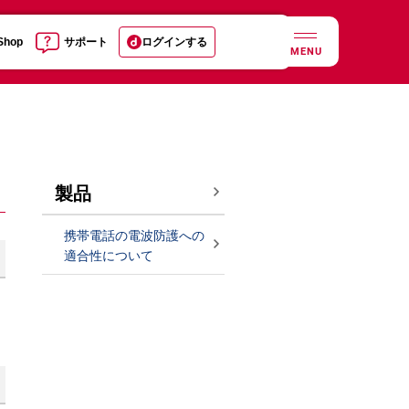
 Shop
サポート
ログインする
MENU
製品
携帯電話の電波防護への
適合性について