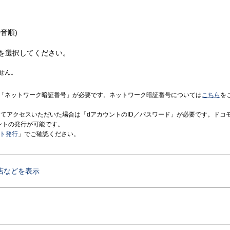
音順)
を選択してください。
せん。
「ネットワーク暗証番号」が必要です。ネットワーク暗証番号については
こちら
を
境にてアクセスいただいた場合は「dアカウントのID／パスワード」が必要です。ドコ
ントの発行が可能です。
ント発行
」でご確認ください。
店などを表示