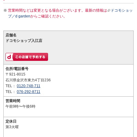
営業時間などは変更となる場合がございます。最新の情報は
ドコモショッ
プ／d garden
からご確認ください。
店舗名
ドコモショップ入江店
住所/電話番号
〒921-8015
石川県金沢市東力4丁目236
TEL：
0120-748-711
TEL：
076-292-8711
営業時間
午前9時〜午後6時
定休日
第3火曜