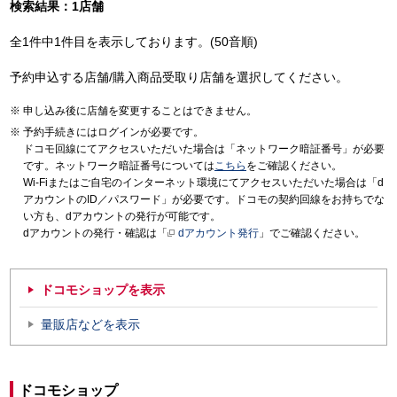
検索結果：1店舗
全1件中1件目を表示しております。(50音順)
予約申込する店舗/購入商品受取り店舗を選択してください。
申し込み後に店舗を変更することはできません。
予約手続きにはログインが必要です。
ドコモ回線にてアクセスいただいた場合は「ネットワーク暗証番号」が必要
です。ネットワーク暗証番号については
こちら
をご確認ください。
Wi-Fiまたはご自宅のインターネット環境にてアクセスいただいた場合は「d
アカウントのID／パスワード」が必要です。ドコモの契約回線をお持ちでな
い方も、dアカウントの発行が可能です。
dアカウントの発行・確認は「
dアカウント発行
」でご確認ください。
ドコモショップを表示
量販店などを表示
ドコモショップ