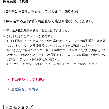
検索結果：2店舗
全2件中1 〜 2件目を表示しております。(50音順)
予約申込する店舗/購入商品受取り店舗を選択してください。
申し込み後に店舗を変更することはできません。
予約手続きにはログインが必要です。
ドコモ回線にてアクセスいただいた場合は「ネットワーク暗証番号」が必要
です。ネットワーク暗証番号については
こちら
をご確認ください。
Wi-Fiまたはご自宅のインターネット環境にてアクセスいただいた場合は「d
アカウントのID／パスワード」が必要です。ドコモの契約回線をお持ちでな
い方も、dアカウントの発行が可能です。
dアカウントの発行・確認は「
dアカウント発行
」でご確認ください。
ドコモショップを表示
量販店などを表示
ドコモショップ