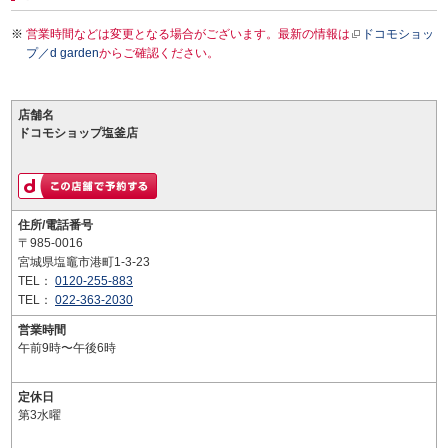
営業時間などは変更となる場合がございます。最新の情報は
ドコモショッ
プ／d garden
からご確認ください。
店舗名
ドコモショップ塩釜店
住所/電話番号
〒985-0016
宮城県塩竈市港町1-3-23
TEL：
0120-255-883
TEL：
022-363-2030
営業時間
午前9時〜午後6時
定休日
第3水曜