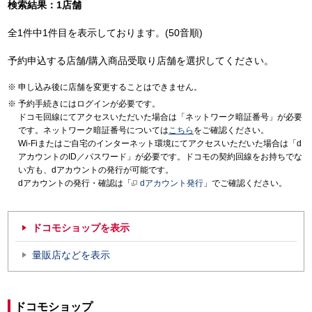
検索結果：1店舗
全1件中1件目を表示しております。(50音順)
予約申込する店舗/購入商品受取り店舗を選択してください。
申し込み後に店舗を変更することはできません。
予約手続きにはログインが必要です。
ドコモ回線にてアクセスいただいた場合は「ネットワーク暗証番号」が必要
です。ネットワーク暗証番号については
こちら
をご確認ください。
Wi-Fiまたはご自宅のインターネット環境にてアクセスいただいた場合は「d
アカウントのID／パスワード」が必要です。ドコモの契約回線をお持ちでな
い方も、dアカウントの発行が可能です。
dアカウントの発行・確認は「
dアカウント発行
」でご確認ください。
ドコモショップを表示
量販店などを表示
ドコモショップ