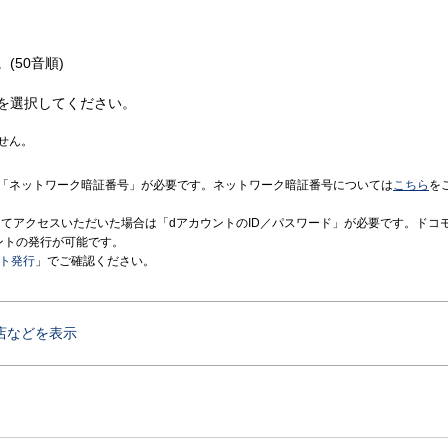
(50音順)
を選択してください。
せん。
「ネットワーク暗証番号」が必要です。ネットワーク暗証番号については
こちら
を
境にてアクセスいただいた場合は「dアカウントのID／パスワード」が必要です。ドコ
ントの発行が可能です。
ント発行
」でご確認ください。
店などを表示