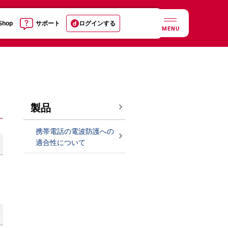
 Shop
サポート
ログインする
MENU
製品
携帯電話の電波防護への
適合性について