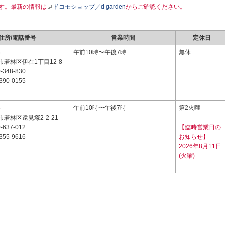
す。最新の情報は
ドコモショップ／d garden
からご確認ください。
住所/電話番号
営業時間
定休日
8
午前10時〜午後7時
無休
若林区伊在1丁目12-8
-348-830
390-0155
3
午前10時〜午後7時
第2火曜
若林区遠見塚2-2-21
-637-012
【臨時営業日の
355-9616
お知らせ】
2026年8月11日
(火曜)