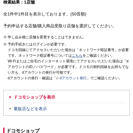
検索結果：1店舗
全1件中1件目を表示しております。(50音順)
予約申込する店舗/購入商品受取り店舗を選択してください。
申し込み後に店舗を変更することはできません。
予約手続きにはログインが必要です。
ドコモ回線にてアクセスいただいた場合は「ネットワーク暗証番号」が必要
です。ネットワーク暗証番号については
こちら
をご確認ください。
Wi-Fiまたはご自宅のインターネット環境にてアクセスいただいた場合は「d
アカウントのID／パスワード」が必要です。ドコモの契約回線をお持ちでな
い方も、dアカウントの発行が可能です。
dアカウントの発行・確認は「
dアカウント発行
」でご確認ください。
ドコモショップを表示
量販店などを表示
ドコモショップ