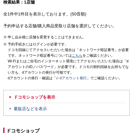
検索結果：1店舗
全1件中1件目を表示しております。(50音順)
予約申込する店舗/購入商品受取り店舗を選択してください。
申し込み後に店舗を変更することはできません。
予約手続きにはログインが必要です。
ドコモ回線にてアクセスいただいた場合は「ネットワーク暗証番号」が必要
です。ネットワーク暗証番号については
こちら
をご確認ください。
Wi-Fiまたはご自宅のインターネット環境にてアクセスいただいた場合は「d
アカウントのID／パスワード」が必要です。ドコモの契約回線をお持ちでな
い方も、dアカウントの発行が可能です。
dアカウントの発行・確認は「
dアカウント発行
」でご確認ください。
ドコモショップを表示
量販店などを表示
ドコモショップ