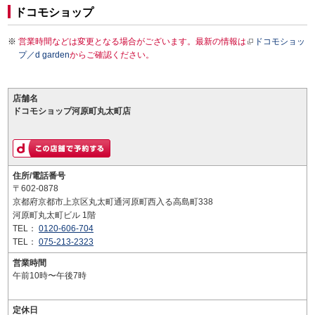
ドコモショップ
営業時間などは変更となる場合がございます。最新の情報は
ドコモショッ
プ／d garden
からご確認ください。
店舗名
ドコモショップ河原町丸太町店
住所/電話番号
〒602-0878
京都府京都市上京区丸太町通河原町西入る高島町338
河原町丸太町ビル 1階
TEL：
0120-606-704
TEL：
075-213-2323
営業時間
午前10時〜午後7時
定休日