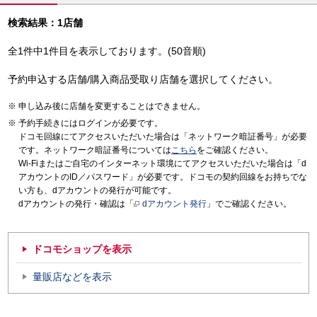
検索結果：1店舗
全1件中1件目を表示しております。(50音順)
予約申込する店舗/購入商品受取り店舗を選択してください。
申し込み後に店舗を変更することはできません。
予約手続きにはログインが必要です。
ドコモ回線にてアクセスいただいた場合は「ネットワーク暗証番号」が必要
です。ネットワーク暗証番号については
こちら
をご確認ください。
Wi-Fiまたはご自宅のインターネット環境にてアクセスいただいた場合は「d
アカウントのID／パスワード」が必要です。ドコモの契約回線をお持ちでな
い方も、dアカウントの発行が可能です。
dアカウントの発行・確認は「
dアカウント発行
」でご確認ください。
ドコモショップを表示
量販店などを表示