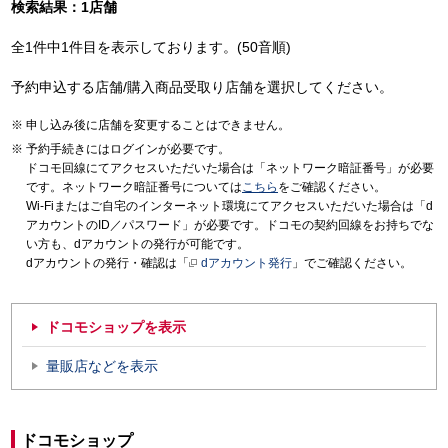
検索結果：1店舗
全1件中1件目を表示しております。(50音順)
予約申込する店舗/購入商品受取り店舗を選択してください。
申し込み後に店舗を変更することはできません。
予約手続きにはログインが必要です。
ドコモ回線にてアクセスいただいた場合は「ネットワーク暗証番号」が必要
です。ネットワーク暗証番号については
こちら
をご確認ください。
Wi-Fiまたはご自宅のインターネット環境にてアクセスいただいた場合は「d
アカウントのID／パスワード」が必要です。ドコモの契約回線をお持ちでな
い方も、dアカウントの発行が可能です。
dアカウントの発行・確認は「
dアカウント発行
」でご確認ください。
ドコモショップを表示
量販店などを表示
ドコモショップ