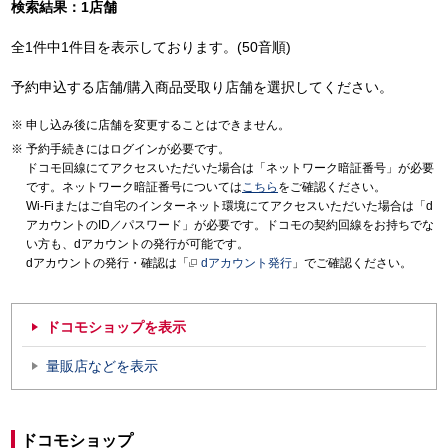
検索結果：1店舗
全1件中1件目を表示しております。(50音順)
予約申込する店舗/購入商品受取り店舗を選択してください。
申し込み後に店舗を変更することはできません。
予約手続きにはログインが必要です。
ドコモ回線にてアクセスいただいた場合は「ネットワーク暗証番号」が必要
です。ネットワーク暗証番号については
こちら
をご確認ください。
Wi-Fiまたはご自宅のインターネット環境にてアクセスいただいた場合は「d
アカウントのID／パスワード」が必要です。ドコモの契約回線をお持ちでな
い方も、dアカウントの発行が可能です。
dアカウントの発行・確認は「
dアカウント発行
」でご確認ください。
ドコモショップを表示
量販店などを表示
ドコモショップ