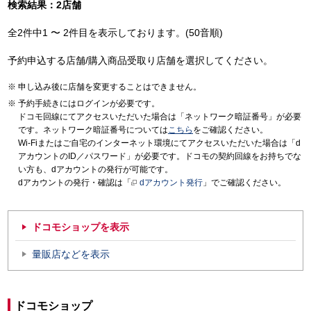
検索結果：2店舗
全2件中1 〜 2件目を表示しております。(50音順)
予約申込する店舗/購入商品受取り店舗を選択してください。
申し込み後に店舗を変更することはできません。
予約手続きにはログインが必要です。
ドコモ回線にてアクセスいただいた場合は「ネットワーク暗証番号」が必要
です。ネットワーク暗証番号については
こちら
をご確認ください。
Wi-Fiまたはご自宅のインターネット環境にてアクセスいただいた場合は「d
アカウントのID／パスワード」が必要です。ドコモの契約回線をお持ちでな
い方も、dアカウントの発行が可能です。
dアカウントの発行・確認は「
dアカウント発行
」でご確認ください。
ドコモショップを表示
量販店などを表示
ドコモショップ