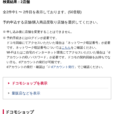
検索結果：2店舗
全2件中1 〜 2件目を表示しております。(50音順)
予約申込する店舗/購入商品受取り店舗を選択してください。
申し込み後に店舗を変更することはできません。
予約手続きにはログインが必要です。
ドコモ回線にてアクセスいただいた場合は「ネットワーク暗証番号」が必要
です。ネットワーク暗証番号については
こちら
をご確認ください。
Wi-Fiまたはご自宅のインターネット環境にてアクセスいただいた場合は「d
アカウントのID／パスワード」が必要です。ドコモの契約回線をお持ちでな
い方も、dアカウントの発行が可能です。
dアカウントの発行・確認は「
dアカウント発行
」でご確認ください。
ドコモショップを表示
量販店などを表示
ドコモショップ