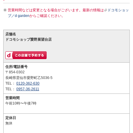
営業時間などは変更となる場合がございます。最新の情報は
ドコモショッ
プ／d garden
からご確認ください。
店舗名
ドコモショップ愛野展望台店
住所/電話番号
〒854-0302
長崎県雲仙市愛野町乙5036-5
TEL：
0120-362-630
TEL：
0957-36-2611
営業時間
午前10時〜午後7時
定休日
無休