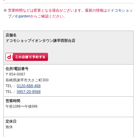
営業時間などは変更となる場合がございます。最新の情報は
ドコモショッ
プ／d garden
からご確認ください。
店舗名
ドコモショップイオンタウン諫早西部台店
住所/電話番号
〒854-0087
長崎県諫早市大さこ町300
TEL：
0120-688-468
TEL：
0957-20-9568
営業時間
午前10時〜午後6時
定休日
無休