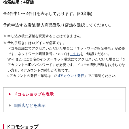
検索結果：4店舗
全4件中1 〜 4件目を表示しております。(50音順)
予約申込する店舗/購入商品受取り店舗を選択してください。
申し込み後に店舗を変更することはできません。
予約手続きにはログインが必要です。
ドコモ回線にてアクセスいただいた場合は「ネットワーク暗証番号」が必要
です。ネットワーク暗証番号については
こちら
をご確認ください。
Wi-Fiまたはご自宅のインターネット環境にてアクセスいただいた場合は「d
アカウントのID／パスワード」が必要です。ドコモの契約回線をお持ちでな
い方も、dアカウントの発行が可能です。
dアカウントの発行・確認は「
dアカウント発行
」でご確認ください。
ドコモショップを表示
量販店などを表示
ドコモショップ