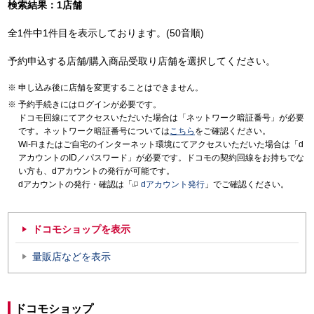
検索結果：1店舗
全1件中1件目を表示しております。(50音順)
予約申込する店舗/購入商品受取り店舗を選択してください。
申し込み後に店舗を変更することはできません。
予約手続きにはログインが必要です。
ドコモ回線にてアクセスいただいた場合は「ネットワーク暗証番号」が必要
です。ネットワーク暗証番号については
こちら
をご確認ください。
Wi-Fiまたはご自宅のインターネット環境にてアクセスいただいた場合は「d
アカウントのID／パスワード」が必要です。ドコモの契約回線をお持ちでな
い方も、dアカウントの発行が可能です。
dアカウントの発行・確認は「
dアカウント発行
」でご確認ください。
ドコモショップを表示
量販店などを表示
ドコモショップ