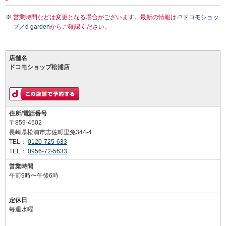
営業時間などは変更となる場合がございます。最新の情報は
ドコモショッ
プ／d garden
からご確認ください。
店舗名
ドコモショップ松浦店
住所/電話番号
〒859-4502
長崎県松浦市志佐町里免344-4
TEL：
0120-725-633
TEL：
0956-72-5633
営業時間
午前9時〜午後6時
定休日
毎週水曜