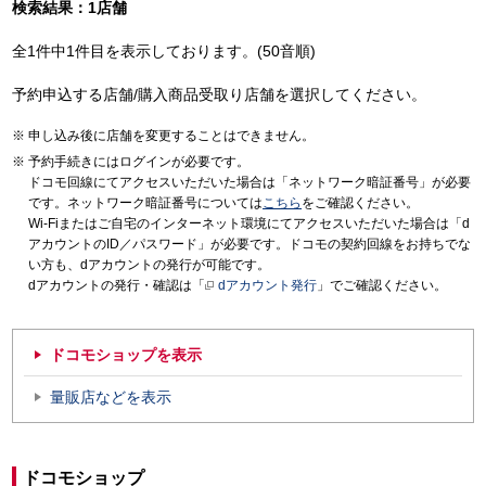
検索結果：1店舗
全1件中1件目を表示しております。(50音順)
予約申込する店舗/購入商品受取り店舗を選択してください。
申し込み後に店舗を変更することはできません。
予約手続きにはログインが必要です。
ドコモ回線にてアクセスいただいた場合は「ネットワーク暗証番号」が必要
です。ネットワーク暗証番号については
こちら
をご確認ください。
Wi-Fiまたはご自宅のインターネット環境にてアクセスいただいた場合は「d
アカウントのID／パスワード」が必要です。ドコモの契約回線をお持ちでな
い方も、dアカウントの発行が可能です。
dアカウントの発行・確認は「
dアカウント発行
」でご確認ください。
ドコモショップを表示
量販店などを表示
ドコモショップ