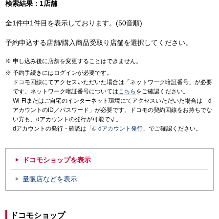
検索結果：1店舗
全1件中1件目を表示しております。(50音順)
予約申込する店舗/購入商品受取り店舗を選択してください。
申し込み後に店舗を変更することはできません。
予約手続きにはログインが必要です。
ドコモ回線にてアクセスいただいた場合は「ネットワーク暗証番号」が必要
です。ネットワーク暗証番号については
こちら
をご確認ください。
Wi-Fiまたはご自宅のインターネット環境にてアクセスいただいた場合は「d
アカウントのID／パスワード」が必要です。ドコモの契約回線をお持ちでな
い方も、dアカウントの発行が可能です。
dアカウントの発行・確認は「
dアカウント発行
」でご確認ください。
ドコモショップを表示
量販店などを表示
ドコモショップ