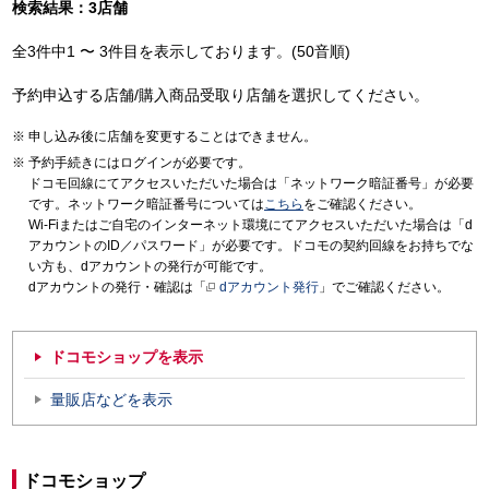
検索結果：3店舗
全3件中1 〜 3件目を表示しております。(50音順)
予約申込する店舗/購入商品受取り店舗を選択してください。
申し込み後に店舗を変更することはできません。
予約手続きにはログインが必要です。
ドコモ回線にてアクセスいただいた場合は「ネットワーク暗証番号」が必要
です。ネットワーク暗証番号については
こちら
をご確認ください。
Wi-Fiまたはご自宅のインターネット環境にてアクセスいただいた場合は「d
アカウントのID／パスワード」が必要です。ドコモの契約回線をお持ちでな
い方も、dアカウントの発行が可能です。
dアカウントの発行・確認は「
dアカウント発行
」でご確認ください。
ドコモショップを表示
量販店などを表示
ドコモショップ