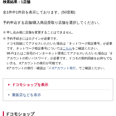
検索結果：1店舗
全1件中1件目を表示しております。(50音順)
予約申込する店舗/購入商品受取り店舗を選択してください。
申し込み後に店舗を変更することはできません。
予約手続きにはログインが必要です。
ドコモ回線にてアクセスいただいた場合は「ネットワーク暗証番号」が必要
です。ネットワーク暗証番号については
こちら
をご確認ください。
Wi-Fiまたはご自宅のインターネット環境にてアクセスいただいた場合は「d
アカウントのID／パスワード」が必要です。ドコモの契約回線をお持ちでな
い方も、dアカウントの発行が可能です。
dアカウントの発行・確認は「
dアカウント発行
」でご確認ください。
ドコモショップを表示
量販店などを表示
ドコモショップ