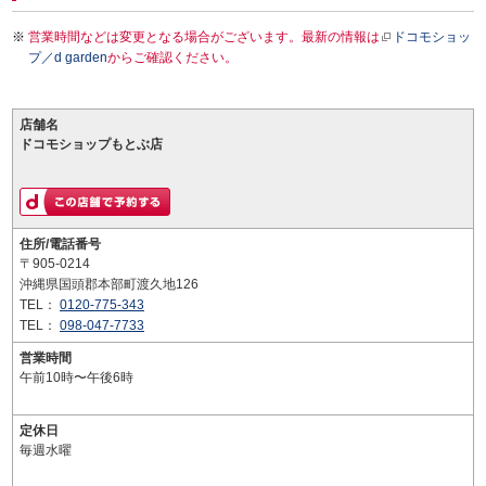
営業時間などは変更となる場合がございます。最新の情報は
ドコモショッ
プ／d garden
からご確認ください。
店舗名
ドコモショップもとぶ店
住所/電話番号
〒905-0214
沖縄県国頭郡本部町渡久地126
TEL：
0120-775-343
TEL：
098-047-7733
営業時間
午前10時〜午後6時
定休日
毎週水曜