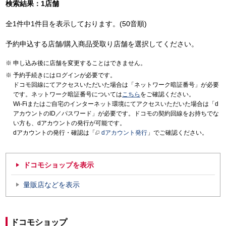
検索結果：1店舗
全1件中1件目を表示しております。(50音順)
予約申込する店舗/購入商品受取り店舗を選択してください。
申し込み後に店舗を変更することはできません。
予約手続きにはログインが必要です。
ドコモ回線にてアクセスいただいた場合は「ネットワーク暗証番号」が必要
です。ネットワーク暗証番号については
こちら
をご確認ください。
Wi-Fiまたはご自宅のインターネット環境にてアクセスいただいた場合は「d
アカウントのID／パスワード」が必要です。ドコモの契約回線をお持ちでな
い方も、dアカウントの発行が可能です。
dアカウントの発行・確認は「
dアカウント発行
」でご確認ください。
ドコモショップを表示
量販店などを表示
ドコモショップ