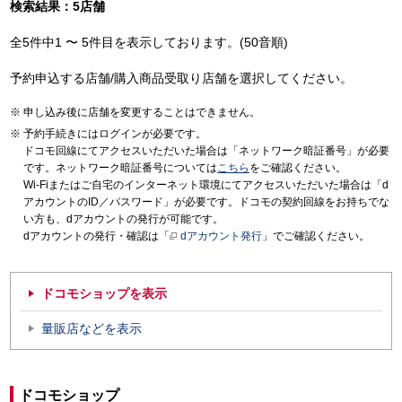
検索結果：5店舗
全5件中1 〜 5件目を表示しております。(50音順)
予約申込する店舗/購入商品受取り店舗を選択してください。
申し込み後に店舗を変更することはできません。
予約手続きにはログインが必要です。
ドコモ回線にてアクセスいただいた場合は「ネットワーク暗証番号」が必要
です。ネットワーク暗証番号については
こちら
をご確認ください。
Wi-Fiまたはご自宅のインターネット環境にてアクセスいただいた場合は「d
アカウントのID／パスワード」が必要です。ドコモの契約回線をお持ちでな
い方も、dアカウントの発行が可能です。
dアカウントの発行・確認は「
dアカウント発行
」でご確認ください。
ドコモショップを表示
量販店などを表示
ドコモショップ