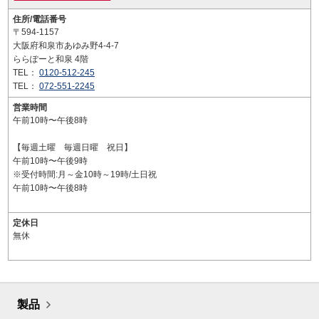
住所/電話番号
〒594-1157
大阪府和泉市あゆみ野4-4-7
ららぽーと和泉 4階
TEL：
0120-512-245
TEL：
072-551-2245
営業時間
午前10時〜午後8時
【毎週土曜 毎週日曜 祝日】
午前10時〜午後9時
※受付時間:月～金10時～19時/土日祝
午前10時〜午後8時
定休日
無休
製品