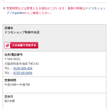
営業時間などは変更となる場合がございます。最新の情報は
ドコモショッ
プ／d garden
からご確認ください。
店舗名
ドコモショップ和泉中央店
住所/電話番号
〒594-0032
大阪府和泉市池田下町143
TEL：
0120-305-454
TEL：
0725-50-5454
営業時間
午前10時〜午後7時
定休日
第2水曜