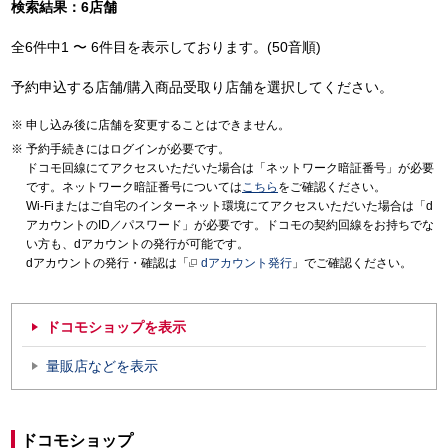
検索結果：6店舗
全6件中1 〜 6件目を表示しております。(50音順)
予約申込する店舗/購入商品受取り店舗を選択してください。
申し込み後に店舗を変更することはできません。
予約手続きにはログインが必要です。
ドコモ回線にてアクセスいただいた場合は「ネットワーク暗証番号」が必要
です。ネットワーク暗証番号については
こちら
をご確認ください。
Wi-Fiまたはご自宅のインターネット環境にてアクセスいただいた場合は「d
アカウントのID／パスワード」が必要です。ドコモの契約回線をお持ちでな
い方も、dアカウントの発行が可能です。
dアカウントの発行・確認は「
dアカウント発行
」でご確認ください。
ドコモショップを表示
量販店などを表示
ドコモショップ