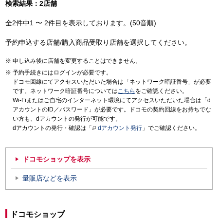
検索結果：2店舗
全2件中1 〜 2件目を表示しております。(50音順)
予約申込する店舗/購入商品受取り店舗を選択してください。
申し込み後に店舗を変更することはできません。
予約手続きにはログインが必要です。
ドコモ回線にてアクセスいただいた場合は「ネットワーク暗証番号」が必要
です。ネットワーク暗証番号については
こちら
をご確認ください。
Wi-Fiまたはご自宅のインターネット環境にてアクセスいただいた場合は「d
アカウントのID／パスワード」が必要です。ドコモの契約回線をお持ちでな
い方も、dアカウントの発行が可能です。
dアカウントの発行・確認は「
dアカウント発行
」でご確認ください。
ドコモショップを表示
量販店などを表示
ドコモショップ