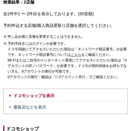
検索結果：2店舗
全2件中1 〜 2件目を表示しております。(50音順)
予約申込する店舗/購入商品受取り店舗を選択してください。
申し込み後に店舗を変更することはできません。
予約手続きにはログインが必要です。
ドコモ回線にてアクセスいただいた場合は「ネットワーク暗証番号」が必要
です。ネットワーク暗証番号については
こちら
をご確認ください。
Wi-Fiまたはご自宅のインターネット環境にてアクセスいただいた場合は「d
アカウントのID／パスワード」が必要です。ドコモの契約回線をお持ちでな
い方も、dアカウントの発行が可能です。
dアカウントの発行・確認は「
dアカウント発行
」でご確認ください。
ドコモショップを表示
量販店などを表示
ドコモショップ