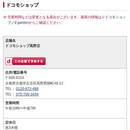
ドコモショップ
営業時間などは変更となる場合がございます。最新の情報は
ドコモショッ
プ／d garden
からご確認ください。
店舗名
ドコモショップ高野店
住所/電話番号
〒606-8103
京都府京都市左京区高野西開町46-12
TEL：
0120-672-486
TEL：
075-706-3434
営業時間
午前10時〜午後7時
定休日
第3木曜