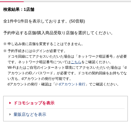
検索結果：1店舗
全1件中1件目を表示しております。(50音順)
予約申込する店舗/購入商品受取り店舗を選択してください。
申し込み後に店舗を変更することはできません。
予約手続きにはログインが必要です。
ドコモ回線にてアクセスいただいた場合は「ネットワーク暗証番号」が必要
です。ネットワーク暗証番号については
こちら
をご確認ください。
Wi-Fiまたはご自宅のインターネット環境にてアクセスいただいた場合は「d
アカウントのID／パスワード」が必要です。ドコモの契約回線をお持ちでな
い方も、dアカウントの発行が可能です。
dアカウントの発行・確認は「
dアカウント発行
」でご確認ください。
ドコモショップを表示
量販店などを表示