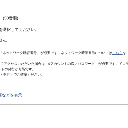
(50音順)
を選択してください。
せん。
「ネットワーク暗証番号」が必要です。ネットワーク暗証番号については
こちら
を
境にてアクセスいただいた場合は「dアカウントのID／パスワード」が必要です。ドコ
ントの発行が可能です。
ント発行
」でご確認ください。
店などを表示