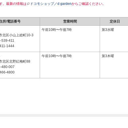
す。最新の情報は
ドコモショップ／d garden
からご確認ください。
住所/電話番号
営業時間
定休日
3
午前10時〜午後7時
第3水曜
北区小山上総町10-3
-539-411
411-1444
4
午前10時〜午後7時
第3木曜
市北区北野紅梅町88
-480-007
466-4800