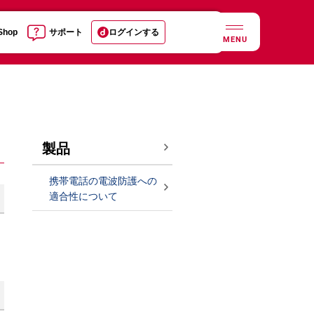
 Shop
サポート
ログインする
MENU
製品
携帯電話の電波防護への
適合性について