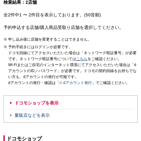
検索結果：2店舗
全2件中1 〜 2件目を表示しております。(50音順)
予約申込する店舗/購入商品受取り店舗を選択してください。
申し込み後に店舗を変更することはできません。
予約手続きにはログインが必要です。
ドコモ回線にてアクセスいただいた場合は「ネットワーク暗証番号」が必要
です。ネットワーク暗証番号については
こちら
をご確認ください。
Wi-Fiまたはご自宅のインターネット環境にてアクセスいただいた場合は「d
アカウントのID／パスワード」が必要です。ドコモの契約回線をお持ちでな
い方も、dアカウントの発行が可能です。
dアカウントの発行・確認は「
dアカウント発行
」でご確認ください。
ドコモショップを表示
量販店などを表示
ドコモショップ