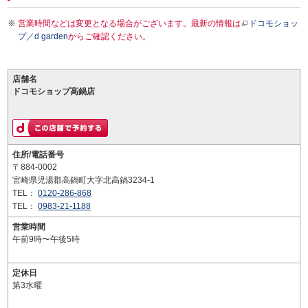
営業時間などは変更となる場合がございます。最新の情報は
ドコモショッ
プ／d garden
からご確認ください。
店舗名
ドコモショップ高鍋店
住所/電話番号
〒884-0002
宮崎県児湯郡高鍋町大字北高鍋3234-1
TEL：
0120-286-868
TEL：
0983-21-1188
営業時間
午前9時〜午後5時
定休日
第3水曜