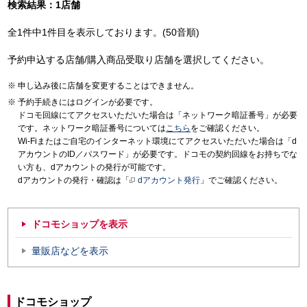
検索結果：1店舗
全1件中1件目を表示しております。(50音順)
予約申込する店舗/購入商品受取り店舗を選択してください。
申し込み後に店舗を変更することはできません。
予約手続きにはログインが必要です。
ドコモ回線にてアクセスいただいた場合は「ネットワーク暗証番号」が必要
です。ネットワーク暗証番号については
こちら
をご確認ください。
Wi-Fiまたはご自宅のインターネット環境にてアクセスいただいた場合は「d
アカウントのID／パスワード」が必要です。ドコモの契約回線をお持ちでな
い方も、dアカウントの発行が可能です。
dアカウントの発行・確認は「
dアカウント発行
」でご確認ください。
ドコモショップを表示
量販店などを表示
ドコモショップ