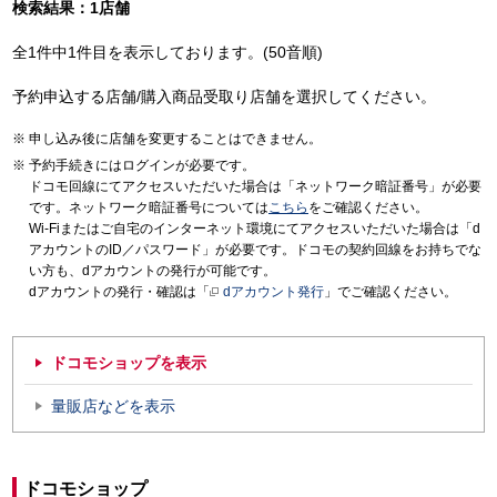
検索結果：1店舗
全1件中1件目を表示しております。(50音順)
予約申込する店舗/購入商品受取り店舗を選択してください。
申し込み後に店舗を変更することはできません。
予約手続きにはログインが必要です。
ドコモ回線にてアクセスいただいた場合は「ネットワーク暗証番号」が必要
です。ネットワーク暗証番号については
こちら
をご確認ください。
Wi-Fiまたはご自宅のインターネット環境にてアクセスいただいた場合は「d
アカウントのID／パスワード」が必要です。ドコモの契約回線をお持ちでな
い方も、dアカウントの発行が可能です。
dアカウントの発行・確認は「
dアカウント発行
」でご確認ください。
ドコモショップを表示
量販店などを表示
ドコモショップ