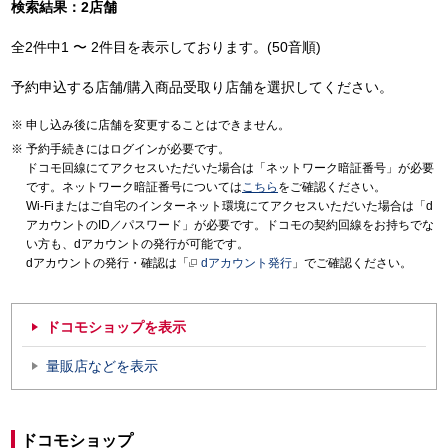
検索結果：2店舗
全2件中1 〜 2件目を表示しております。(50音順)
予約申込する店舗/購入商品受取り店舗を選択してください。
申し込み後に店舗を変更することはできません。
予約手続きにはログインが必要です。
ドコモ回線にてアクセスいただいた場合は「ネットワーク暗証番号」が必要
です。ネットワーク暗証番号については
こちら
をご確認ください。
Wi-Fiまたはご自宅のインターネット環境にてアクセスいただいた場合は「d
アカウントのID／パスワード」が必要です。ドコモの契約回線をお持ちでな
い方も、dアカウントの発行が可能です。
dアカウントの発行・確認は「
dアカウント発行
」でご確認ください。
ドコモショップを表示
量販店などを表示
ドコモショップ