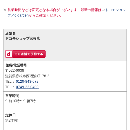
営業時間などは変更となる場合がございます。最新の情報は
ドコモショッ
プ／d garden
からご確認ください。
店舗名
ドコモショップ彦根店
住所/電話番号
〒522-0038
滋賀県彦根市西沼波町178-2
TEL：
0120-843-672
TEL：
0749-22-0490
営業時間
午前10時〜午後7時
定休日
第2木曜