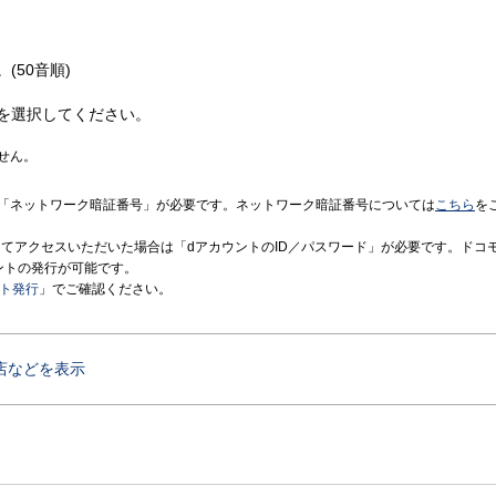
(50音順)
を選択してください。
せん。
「ネットワーク暗証番号」が必要です。ネットワーク暗証番号については
こちら
を
境にてアクセスいただいた場合は「dアカウントのID／パスワード」が必要です。ドコ
ントの発行が可能です。
ント発行
」でご確認ください。
店などを表示