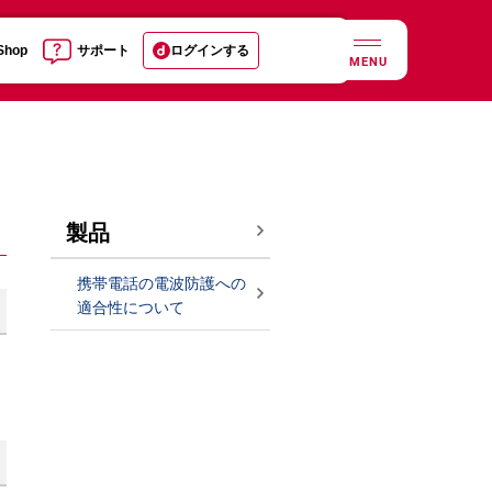
 Shop
サポート
ログインする
MENU
製品
携帯電話の電波防護への
適合性について