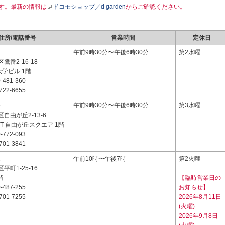
す。最新の情報は
ドコモショップ／d garden
からご確認ください。
住所/電話番号
営業時間
定休日
4
午前9時30分〜午後6時30分
第2水曜
鷹番2-16-18
大学ビル 1階
-481-360
722-6655
5
午前9時30分〜午後6時30分
第3水曜
自由が丘2-13-6
EIT 自由が丘スクエア 1階
-772-093
701-3841
2
午前10時〜午後7時
第2火曜
平町1-25-16
階
【臨時営業日の
-487-255
お知らせ】
701-7255
2026年8月11日
(火曜)
2026年9月8日