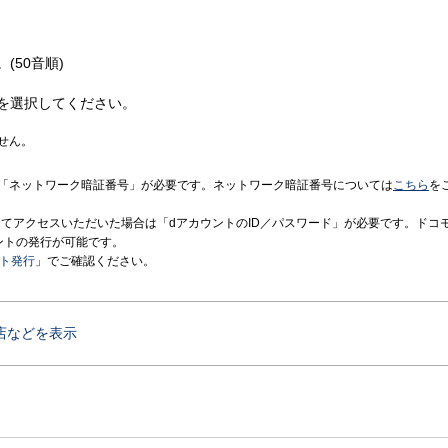
(50音順)
を選択してください。
せん。
「ネットワーク暗証番号」が必要です。ネットワーク暗証番号については
こちら
を
境にてアクセスいただいた場合は「dアカウントのID／パスワード」が必要です。ドコ
ントの発行が可能です。
ント発行
」でご確認ください。
店などを表示