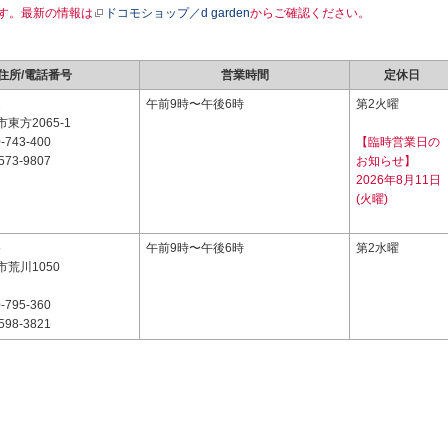
す。最新の情報は
ドコモショップ／d garden
からご確認ください。
住所/電話番号
営業時間
定休日
1
午前9時〜午後6時
第2火曜
東方2065-1
-743-400
【臨時営業日の
573-9807
お知らせ】
2026年8月11日
(火曜)
5
午前9時〜午後6時
第2水曜
荒川1050
-795-360
598-3821