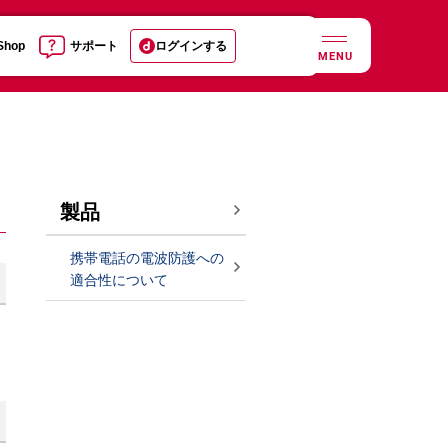
 Shop
サポート
ログインする
MENU
製品
携帯電話の電波防護への
適合性について